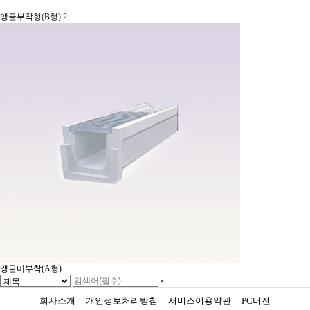
앵글부착형(B형)
2
앵글미부착(A형)
회사소개
개인정보처리방침
서비스이용약관
PC버전