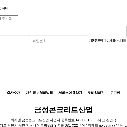
습니다.
기
새로고침
자동등록방지 숫자를 순서대로
회사소개
개인정보처리방침
서비스이용약관
모바일버전
로그인
금성콘크리트산업
회사명
금성콘크리트산업
사업자 등록번호
142-06-13908
대표
김연식
기도 용인시 처인구 남사면 북리552-3
전화
031-322-7747
이메일
goldstar7747@na