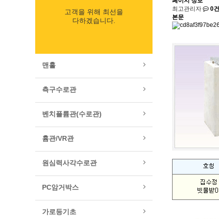
페이지 정보
최고관리자
0
고객을 위해 최선을
본문
다하겠습니다.
맨홀
측구수로관
벤치플륨관(수로관)
흄관/VR관
원심력사각수로관
PC암거박스
가로등기초