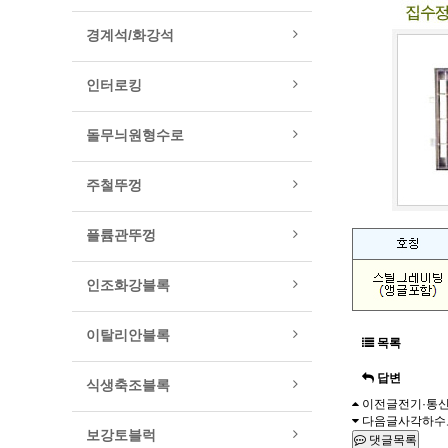
경계석/화강석
인터로킹
돌무늬원형수로
주철뚜껑
플륨관뚜껑
인조화강블록
이탈리안블록
목록
답변
식생축조블록
이전글
전기·통신 
다음글
사각하수
보강토블럭
댓글목록