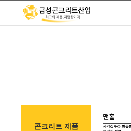
맨홀
콘크리트 제품
사각집수정(빗물받